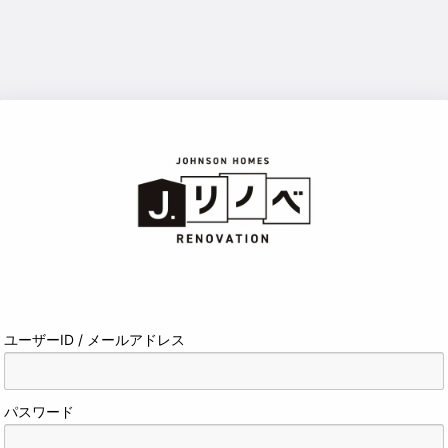
サ
ユーザーID / メールアドレス
イ
ン
パスワード
イ
ン